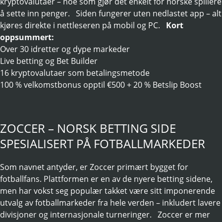
kryptovalutaer – noe som gjør det enkelt for norske spillere
å sette inn penger.
Siden fungerer uten nedlastet app – alt
kjøres direkte i nettleseren på mobil og PC.
Kort
oppsummert:
Over 30 idretter og dype markeder
Live betting og Bet Builder
16 kryptovalutaer som betalingsmetode
100 % velkomstbonus opptil €500 + 20 % Betslip Boost
ZOCCER – NORSK BETTING SIDE
SPESIALISERT PÅ FOTBALLMARKEDER
Som navnet antyder, er Zoccer primært bygget for
fotballfans. Plattformen er en av de nyere betting sidene,
men har vokst seg populær takket være sitt imponerende
utvalg av fotballmarkeder fra hele verden – inkludert lavere
divisjoner og internasjonale turneringer.
Zoccer er mer