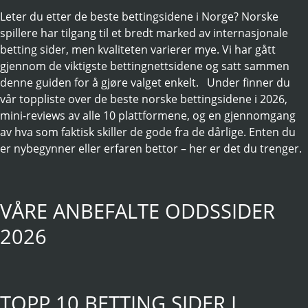
Leter du etter de beste bettingsidene i Norge? Norske
spillere har tilgang til et bredt marked av internasjonale
betting sider, men kvaliteten varierer mye. Vi har gått
gjennom de viktigste bettingnettsidene og satt sammen
denne guiden for å gjøre valget enkelt.
Under finner du
vår toppliste over de beste norske bettingsidene i 2026,
mini-reviews av alle 10 plattformene, og en gjennomgang
av hva som faktisk skiller de gode fra de dårlige. Enten du
er nybegynner eller erfaren bettor – her er det du trenger.
VÅRE ANBEFALTE ODDSSIDER
2026
TOPP 10 BETTING SIDER I